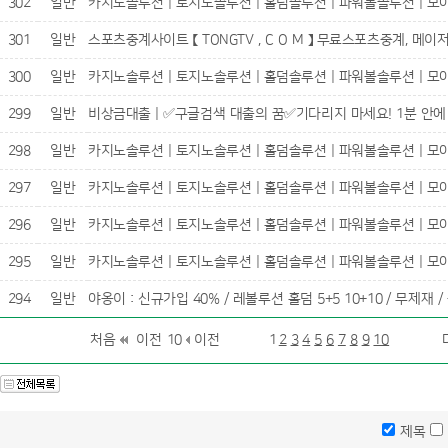
302
일반
카지노솔루션 | 토지노솔루션 | 홀덤솔루션 | 파워볼솔루션 | 
301
일반
스포츠중계사이트 【 TONGTV , C O M 】 무료스포츠중계, 메이
300
일반
카지노솔루션 | 토지노솔루션 | 홀덤솔루션 | 파워볼솔루션 | 
299
일반
비상금대출 | ✅구글검색 대출의 꿈✅기다리지 마세요! 1분 안에
298
일반
카지노솔루션 | 토지노솔루션 | 홀덤솔루션 | 파워볼솔루션 | 
297
일반
카지노솔루션 | 토지노솔루션 | 홀덤솔루션 | 파워볼솔루션 | 
296
일반
카지노솔루션 | 토지노솔루션 | 홀덤솔루션 | 파워볼솔루션 | 
295
일반
카지노솔루션 | 토지노솔루션 | 홀덤솔루션 | 파워볼솔루션 | 
294
일반
야옹이 : 신규가입 40% / 레볼루션 홀덤 5+5 10+10 / 무제재 /
처음
이전 10
이전
1
2
3
4
5
6
7
8
9
10
제목