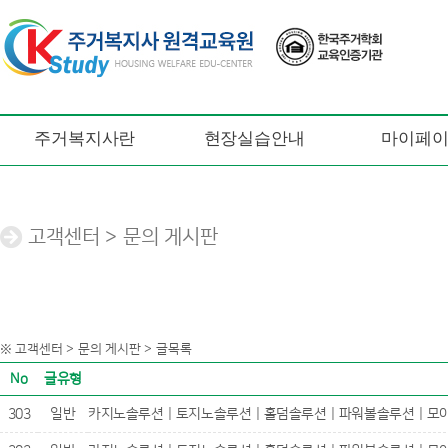
주거복지사란
현장실습안내
마이페
고객센터 > 문의 게시판
※ 고객센터 > 문의 게시판 > 글목록
No
글유형
303
일반
카지노솔루션 | 토지노솔루션 | 홀덤솔루션 | 파워볼솔루션 | 