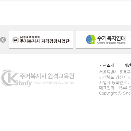
기관소개
|
개
서울특별시 종로구 
경상북도 경산시 경
사업자 등록번호 : 4
대표전화 : 1544-
Copyright ⓒ Si