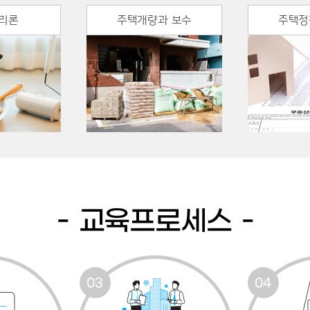
리론
주택개량과 보수
주택정
교육프로세스
03
04