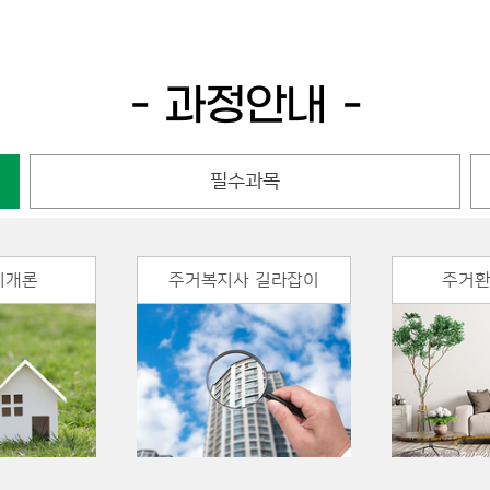
과정안내
필수과목
지개론
주거복지사 길라잡이
주거