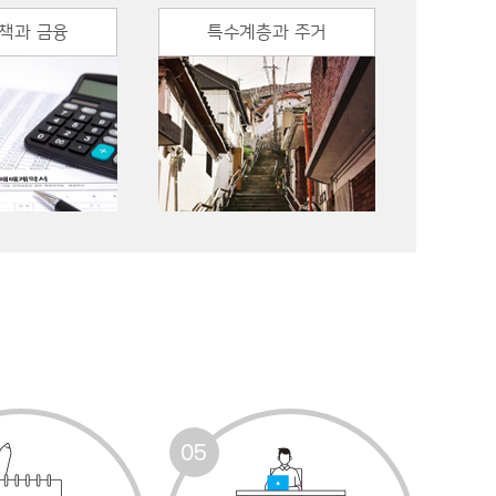
책과 금융
특수계층과 주거
05