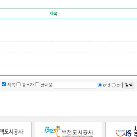
제목
제목
등록자
글내용
and
or