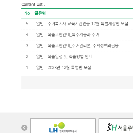
Content List ..
No
글유형
5
일반
주거복지사 교육기관인증 12월 특별개강반 모집
4
일반
학습교안안내_특수계층과 주거
3
일반
학습교안안내_주거관리론, 주택정책과금융
2
일반
학습일정 및 학습방법 안내
1
일반
2023년 12월 특별반 모집