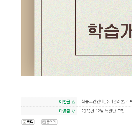
학습교안안내_주거관리론, 주
이전글 △
2023년 12월 특별반 모집
다음글 ▽