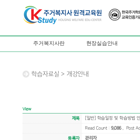
주거복지사란
현장실습안내
학습자료실 > 개강안내
View
[일반] 학습일정 및 학습방법 
제목
Read Count :
9,086
, Post A
관리자
등록자