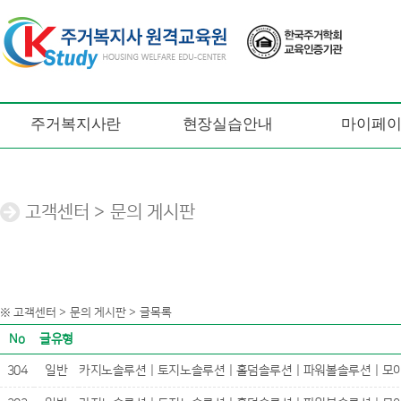
주거복지사란
현장실습안내
마이페
고객센터 > 문의 게시판
※ 고객센터 > 문의 게시판 > 글목록
No
글유형
304
일반
카지노솔루션 | 토지노솔루션 | 홀덤솔루션 | 파워볼솔루션 | 