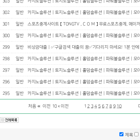
303
일반
카지노솔루션 | 토지노솔루션 | 홀덤솔루션 | 파워볼솔루션 | 
302
일반
카지노솔루션 | 토지노솔루션 | 홀덤솔루션 | 파워볼솔루션 | 
301
일반
스포츠중계사이트 【 TONGTV , C O M 】 무료스포츠중계, 메이
300
일반
카지노솔루션 | 토지노솔루션 | 홀덤솔루션 | 파워볼솔루션 | 
299
일반
비상금대출 | ✅구글검색 대출의 꿈✅기다리지 마세요! 1분 안에
298
일반
카지노솔루션 | 토지노솔루션 | 홀덤솔루션 | 파워볼솔루션 | 
297
일반
카지노솔루션 | 토지노솔루션 | 홀덤솔루션 | 파워볼솔루션 | 
296
일반
카지노솔루션 | 토지노솔루션 | 홀덤솔루션 | 파워볼솔루션 | 
295
일반
카지노솔루션 | 토지노솔루션 | 홀덤솔루션 | 파워볼솔루션 | 
처음
이전 10
이전
1
2
3
4
5
6
7
8
9
10
제목