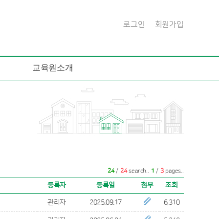
로그인
회원가입
교육원소개
24
/
24
search..
1
/
3
pages..
등록자
등록일
첨부
조회
관리자
2025.09.17
6,310