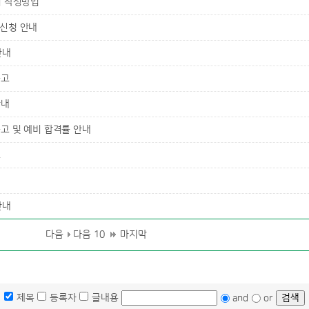
 작성방법
 신청 안내
안내
공고
안내
고 및 예비 합격률 안내
고
안내
다음
다음 10
마지막
제목
등록자
글내용
and
or