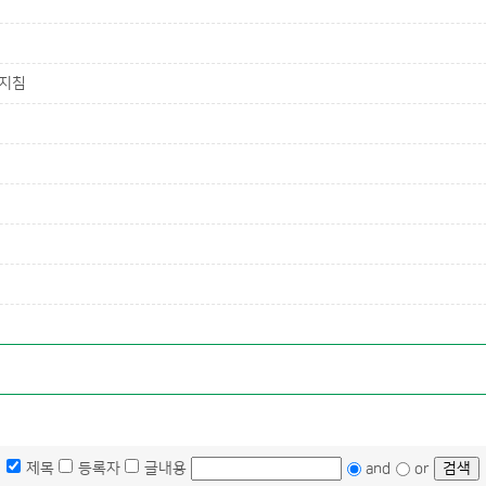
부지침
제목
등록자
글내용
and
or